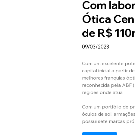
Com labora
Ótica Cent
de R$ 110
09/03/2023
Com um excelente poten
capital inicial a partir
melhores franquias ópti
reconhecida pela ABF (A
regiões onde atua.
Com um portfólio de pr
óculos de sol, armaçõe
possui sete marcas pró