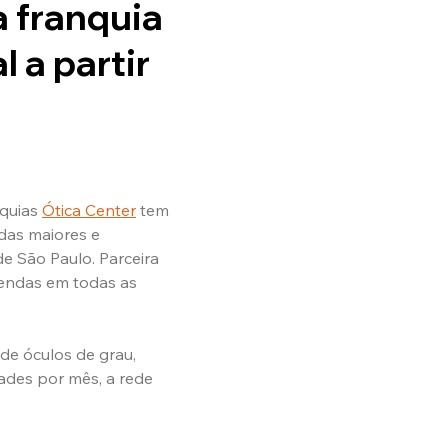
a franquia
 a partir
quias 
Ótica Center
 tem 
 das maiores e 
e São Paulo. Parceira 
vendas em todas as 
e óculos de grau, 
ades por mês, a rede 