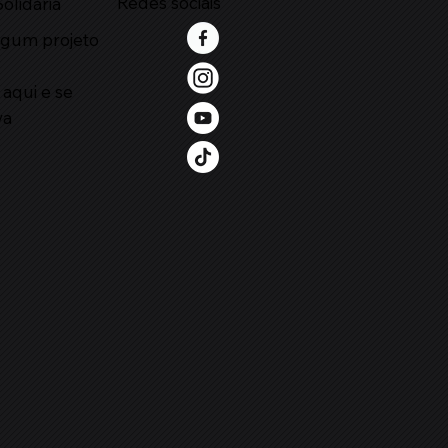
Redes sociais
olidária
lgum projeto
?
 aqui e se
va