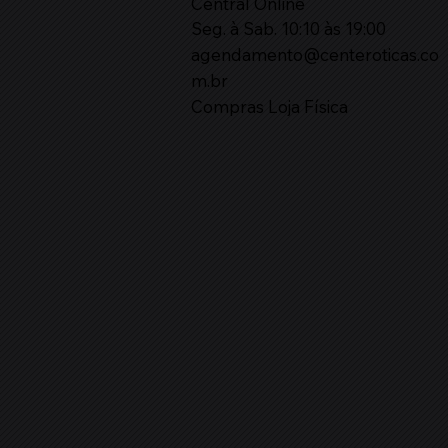
Central Online
Seg. à Sab. 10:10 às 19:00
agendamento@centeroticas.co
m.br
Compras Loja Física