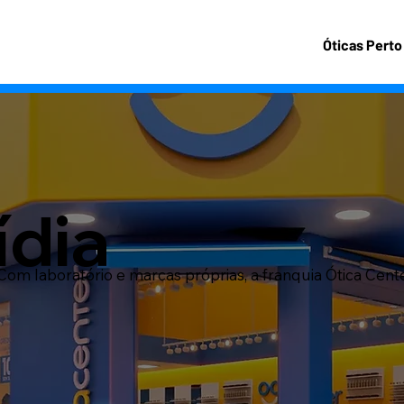
Óticas Perto
ídia
Com laboratório e marcas próprias, a franquia Ótica Center