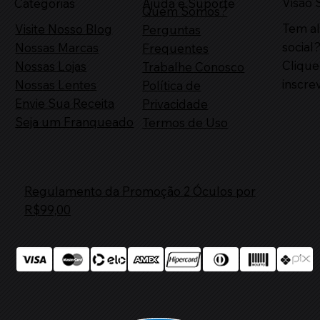
Visão S
Ajuda e Suporte
Categorias
Quem Somos?
Tem a
Visite Nosso Blog
Perguntas
social
Nossas Marcas
Frequentes
Clique
Nossas Lojas
Trabalhe Conosco
inscre
Nossas Lentes
Política de
Envie Sua Receita
Privacidade
Seja um Franqueado
Termos de Uso
Regulamento da Promoção 2 Óculos por
R$99,00