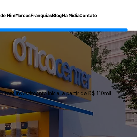
 de Mim
Marcas
Franquias
Blog
Na Mídia
Contato
 tem investimento inicial a partir de R$ 110mil