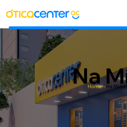
Na M
Home
/
Na Midia
/