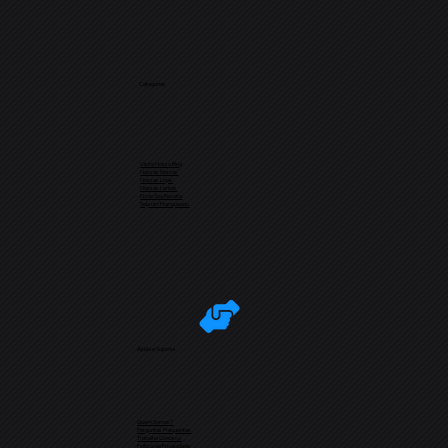
Categorias
Visite Nosso Blog
Nossas Marcas
Nossas Lojas
Nossas Lentes
Envie Sua Receita
Seja um Franqueado
Ajuda e Suporte
Quem Somos?
Perguntas Frequentes
Trabalhe Conosco
Política de Privacidade