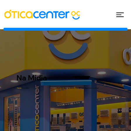
Na Mídia
Home
/
Na Midia
/
Erros de refração afetam milhões sem diagnóstico no Brasil