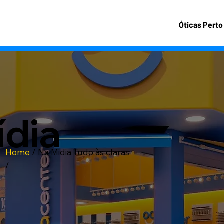
Óticas Perto
ídia
Home
/
Na Midia
Tudo às claras
/