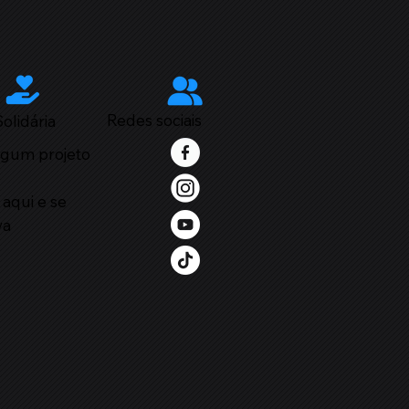
Redes sociais
olidária
lgum projeto
?
 aqui e se
va