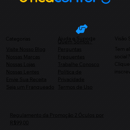
Visão S
Ajuda e Suporte
Categorias
Quem Somos?
Tem a
Visite Nosso Blog
Perguntas
social
Nossas Marcas
Frequentes
Clique
Nossas Lojas
Trabalhe Conosco
inscre
Nossas Lentes
Política de
Envie Sua Receita
Privacidade
Seja um Franqueado
Termos de Uso
Regulamento da Promoção 2 Óculos por
R$99,00