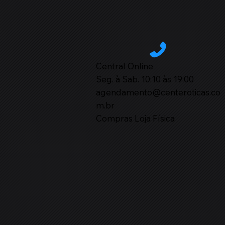
Central Online
Seg. à Sab. 10:10 às 19:00
agendamento@centeroticas.co
m.br
Compras Loja Física