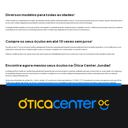
Diversos modelos para todas as idades!
A Ótica Center em Jundiaí oferece modelos que atendem desde o público infantil até adultos e idosos. O mix inclui armações leves para crianças, opções resistentes para o
uso escolar, modelos elegantes para ambiente corporativo e alternativas funcionais para quem precisa de conforto prolongado.
A unidade também trabalha com marcas próprias, que ampliam a variedade de estilos mantendo preço competitivo. Assim, o cliente encontra opções clássicas, modernas
e versáteis em um único local, com orientação para escolher o modelo mais adequado ao formato do rosto e à rotina de uso.
Compre os seus óculos em até 10 vezes sem juros!
Parcelar em até 10 vezes sem juros facilita o planejamento financeiro, especialmente quando há necessidade de investir em lentes específicas, como multifocais ou com
tratamentos adicionais. Essa condição amplia o acesso a soluções completas sem comprometer o orçamento mensal.
Aliada ao crediário próprio e às opções acessíveis de armação, essa flexibilidade transforma a compra dos óculos em uma decisão mais tranquila e organizada.
Encontre agora mesmo seus óculos na Ótica Center Jundiaí!
A unidade da Ótica Center em Jundiaí reúne atendimento especializado, estrutura própria e condições facilitadas para que você encontre os óculos ideais com segurança
e tranquilidade. Seja para renovar sua armação, trocar lentes ou adquirir um novo modelo, a equipe está preparada para orientar cada etapa da escolha com atenção
técnica e cuidado individualizado.
Visite a loja na Rua Barão de Jundiaí, 636 – Centro, Jundiaí – SP, ou entre em contato pelo telefone (11) 3308-7777. O atendimento acontece de segunda a sexta das 09h às
18:30h e aos sábados das 09h às 16h. Assim, você pode se programar com comodidade e cuidar da sua saúde visual de forma prática, acessível e bem orientada.