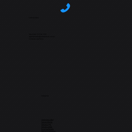
Central Online
Seg. à Sab. 10:10 às 19:00
agendamento@centeroticas.com.br
Compras Loja Física
Categorias
Visite Nosso Blog
Nossas Marcas
Nossas Lojas
Nossas Lentes
Envie Sua Receita
Seja um Franqueado