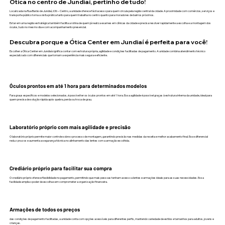
Ótica no centro de Jundiaí, pertinho de tudo!
Localizada na Rua Barão de Jundiaí, 636 – Centro, a unidade oferece fácil acesso para quem circula pela região central da cidade. A proximidade com comércios, serviços e
transporte público torna a visita prática tanto para quem trabalha no centro quanto para moradores de bairros próximos.
Estar em uma região estratégica também facilita a rotina de quem já realiza exames em clínicas da cidade e precisa resolver rapidamente a escolha e a montagem dos
óculos, tudo no mesmo dia e com acompanhamento presencial.
Descubra porque a Ótica Center em Jundiaí é perfeita para você!
Escolher a Ótica Center em Jundiaí significa contar com estrutura própria, agilidade e condições facilitadas de pagamento. A unidade combina atendimento técnico
especializado com diferenciais que tornam a experiência mais segura e eficiente.
Óculos prontos em até 1 hora para determinados modelos
Para graus específicos e modelos selecionados, é possível ter os óculos prontos em até 1 hora. Essa agilidade é possível graças à estrutura interna da unidade, ideal para
quem precisa de solução rápida após quebra, perda ou troca de grau.
Laboratório próprio com mais agilidade e precisão
O laboratório próprio permite maior controle sobre o processo de montagem, garantindo precisão nas medidas da receita e melhor acabamento final. Esse diferencial
reduz prazos e aumenta a segurança técnica no alinhamento das lentes com a armação escolhida.
Crediário próprio para facilitar sua compra
O crediário próprio oferece flexibilidade no pagamento, permitindo que mais pessoas tenham acesso a lentes e armações ideais para as suas necessidades. Essa
facilidade amplia o poder de escolha sem comprometer a organização financeira.
Armações de todos os preços
das condições de pagamento facilitadas, a unidade conta com opções acessíveis para diferentes perfis, mantendo variedade de estilos e tamanhos para adultos, jovens e
crianças.