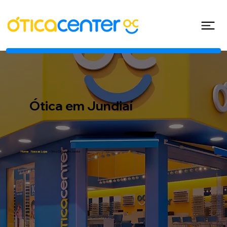
Ótica em Jundiaí
Home
/
Nossas Lojas
/
Ótica Center em Jundiaí