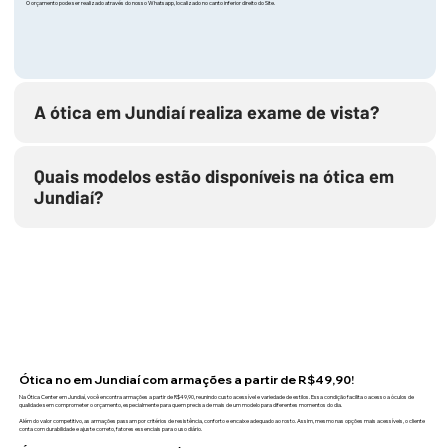
O orçamento pode ser realizado através do nosso Whatsapp, localizado no canto inferior direito do Site.
A ótica em Jundiaí realiza exame de vista?
Quais modelos estão disponíveis na ótica em
Jundiaí?
Ótica no em Jundiaí com armações a partir de R$49,90!
Na Ótica Center em Jundiaí, você encontra armações a partir de R$49,90, reunindo custo acessível e variedade de estilos. Essa condição facilita o acesso a óculos de
qualidade sem comprometer o orçamento, especialmente para quem precisa de mais de um modelo para diferentes momentos do dia.
Além do valor competitivo, as armações passam por critérios de resistência, conforto e encaixe adequado ao rosto. Assim, mesmo nas opções mais acessíveis, o cliente
conta com durabilidade e ajuste correto, fatores essenciais para o uso diário.