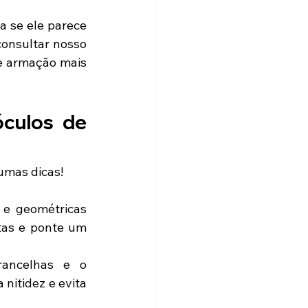
 se ele parece 
mais curto e amplo. Para uma leitura precisa dos traços e volumes, vale consultar nosso 
e armação mais 
culos de 
umas dicas!
e geométricas 
tas e ponte um 
ancelhas e o 
itidez e evita 