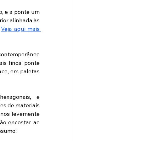
 e a ponte um 
ior alinhada às 
 
Veja aqui mais 
 contemporâneo 
s finos, ponte 
ce, em paletas 
exagonais, e 
es de materiais 
rnos levemente 
ão encostar ao 
resumo: