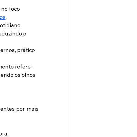
 no foco 
xos
. 
otidiano.
eduzindo o 
ernos, prático 
mento refere-
gendo os olhos 
entes por mais 
bra.