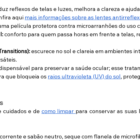
duz reflexos de telas e luzes, melhora a clareza e ajuda
fira aqui 
mais informações sobre as lentes antirrefle
 uma película protetora contra microarranhões do uso c
l:
 conforto para quem passa horas em frente a telas, r
ransitions):
 escurece no sol e clareia em ambientes int
sáteis.
ndispensável para preservar a saúde ocular; esse trata
ra que bloqueia os 
raios ultravioleta (UV) do sol
, prote
s
e cuidados e de 
como limpar 
para conservar as suas l
orrente e sabão neutro, seque com flanela de microfi