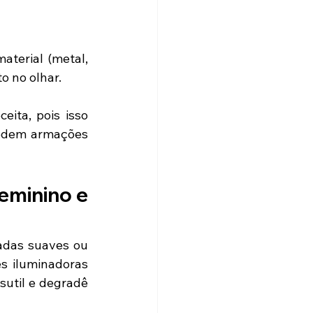
terial (metal, 
o no olhar. 
ita, pois isso 
pedem armações 
eminino e 
adas suaves ou 
s iluminadoras 
util e degradê 