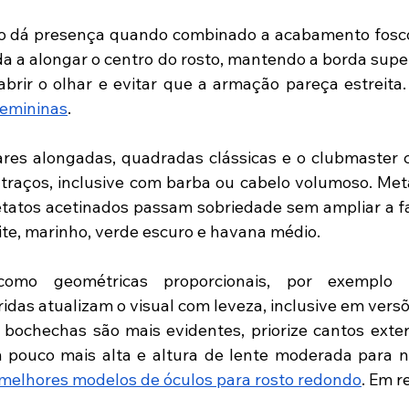
o dá presença quando combinado a acabamento fosco,
da a alongar o centro do rosto, mantendo a borda super
brir o olhar e evitar que a armação pareça estreita.
femininas
. 
lares alongadas, quadradas clássicas e o clubmaster
traços, inclusive com barba ou cabelo volumoso. Metai
etatos acetinados passam sobriedade sem ampliar a fa
ite, marinho, verde escuro e havana médio. 
omo geométricas proporcionais, por exemplo h
idas atualizam o visual com leveza, inclusive em versõ
 bochechas são mais evidentes, priorize cantos exte
 pouco mais alta e altura de lente moderada para n
melhores modelos de óculos para rosto redondo
. Em 