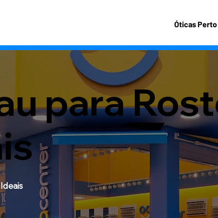
Óticas Perto
au para Ros
is
Ideais