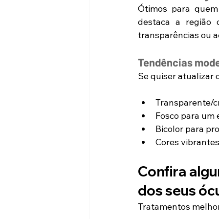
Ótimos para quem 
destaca a região 
transparências ou 
Tendências mod
Se quiser atualizar 
Transparente/cr
Fosco para um 
Bicolor para p
Cores vibrantes
Confira alg
dos seus óc
Tratamentos melhora