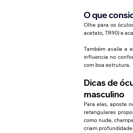
O que consi
Olhe para os óculos
acetato, TR90) e ac
Também avalie a es
influencia no conf
com boa estrutura.
Dicas de ócu
masculino
Para elas, aposte n
retangulares propo
como nude, champagn
criam profundidade 