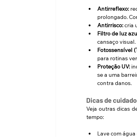
Antirreflexo:
 re
prolongado. Con
Antirrisco:
 cria
Filtro de luz azu
cansaço visual.
Fotossensível (T
para rotinas ver
Proteção UV:
 i
se a uma barrei
contra danos. 
Dicas de cuidado
Veja outras dicas d
tempo:
Lave com água c