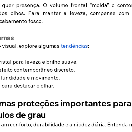
quer presença. O volume frontal “molda” o contor
dos olhos. Para manter a leveza, compense com c
acabamento fosco.
ernas
o visual, explore algumas 
tendências
:
istal para leveza e brilho suave.
efeito contemporâneo discreto.
rofundidade e movimento.
 para destacar o olhar.
umas proteções importantes para 
ulos de grau
m conforto, durabilidade e a nitidez diária. Entenda m