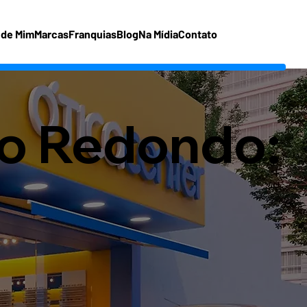
 de Mim
Marcas
Franquias
Blog
Na Mídia
Contato
to Redondo: