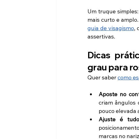
Um truque simples: 
guia de visagismo
,
assertivas.
Dicas práti
grau para r
Quer saber 
como es
Aposte no cont
criam ângulos 
pouco elevada a
Ajuste é tudo
posicionamento 
marcas no nariz,