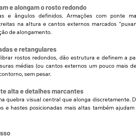
am e alongam o rosto redondo
as e ângulos definidos. Armações com ponte mais
reitas na altura e cantos externos marcados “puxam
ação de alongamento.
das e retangulares
librar rostos redondos, dão estrutura e definem a par
essuras médias (ou cantos externos um pouco mais de
 contorno, sem pesar. 
e alta e detalhes marcantes
ma quebra visual central que alonga discretamente. Det
s e hastes posicionadas mais altas também ajudam a 
osso