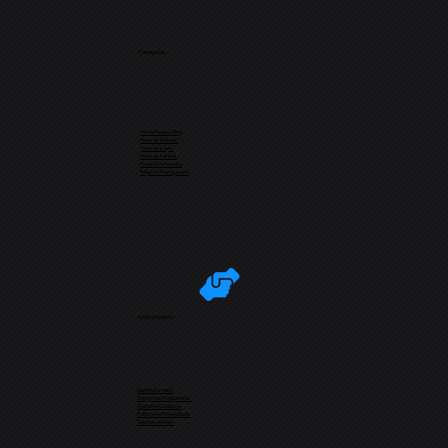
Categorias
Visite Nosso Blog
Nossas Marcas
Nossas Lojas
Nossas Lentes
Envie Sua Receita
Seja um Franqueado
Ajuda e Suporte
Quem Somos?
Perguntas Frequentes
Trabalhe Conosco
Política de Privacidade
Termos de Uso