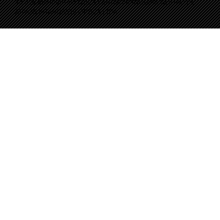
43.326.858/0001-53 OTICA CENTER FRANQUIAS GESTAO DE
ATIVOS INTANGIVEIS OPTICA LTDA