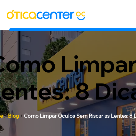
Como Limpar 
entes: 8 Dica
e
/
Blog
/
Como Limpar Óculos Sem Riscar as Lentes: 8 Dic