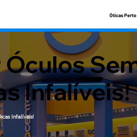
Óticas Perto
Óculos Sem 
s Infalíveis!
as Infalíveis!