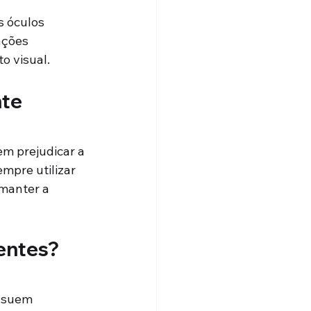
s óculos 
ações 
o visual.
nte
m prejudicar a 
mpre utilizar 
manter a 
lentes?
ssuem 