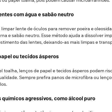
s ou papel toalha, pois podem causar microarranhões.
entes com água e sabão neutro
impar lente de óculos para remover poeira e oleosidad
na e sabão neutro. Esse método ajuda a dissolver im
timento das lentes, deixando-as mais limpas e trans
 papel ou tecidos ásperos
 toalha, lenços de papel e tecidos ásperos podem risca
lidade. Sempre prefira panos de microfibra ou lenços
los.
 químicos agressivos, como álcool puro