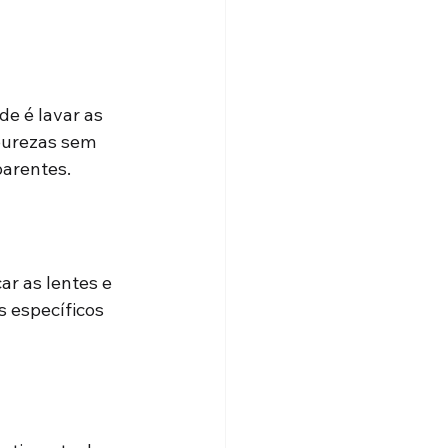
e é lavar as 
purezas sem 
parentes.
r as lentes e 
 específicos 