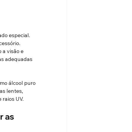
ado especial. 
cessório. 
 a visão e 
cas adequadas 
omo álcool puro 
s lentes, 
 raios UV.
 as 