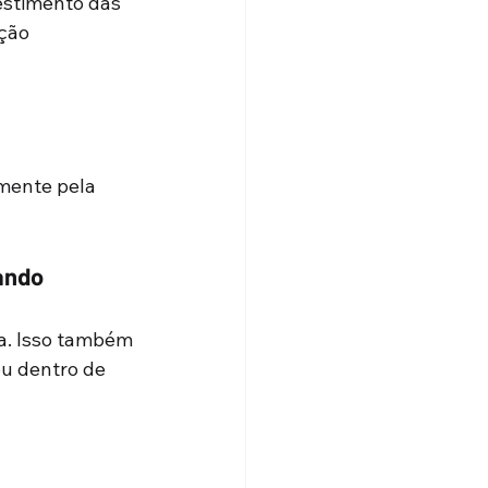
estimento das 
ção 
mente pela 
ando
a. Isso também 
ou dentro de 