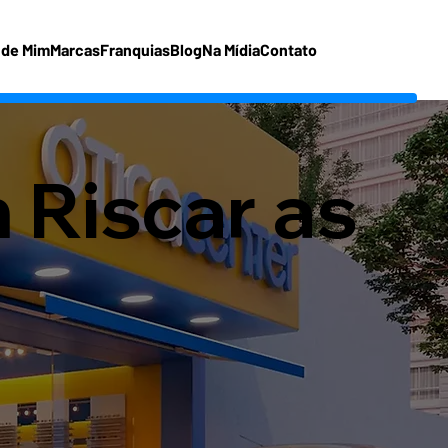
 de Mim
Marcas
Franquias
Blog
Na Mídia
Contato
Riscar as