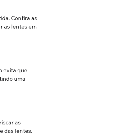
ida. Confira as 
r as lentes em 
o evita que 
ntindo uma 
iscar as 
e das lentes. 