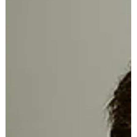
12 de mai. de 2025
Armação Esportiva Óculos de Grau: