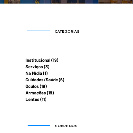
CATEGORIAS
Institucional
(19)
19 posts
Serviços
(3)
3 posts
Na Mídia
(1)
1 post
Cuidados/Saúde
(6)
6 posts
Óculos
(19)
19 posts
Armações
(19)
19 posts
Lentes
(11)
11 posts
SOBRE NÓS