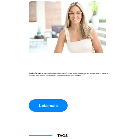
A
Ótica Center
é uma empresa especializada em óculos e lentes, que se destaca no mercado por oferecer
produtos de qualidade e atendimento personalizado aos seus clientes.
Leia mais
TAGS