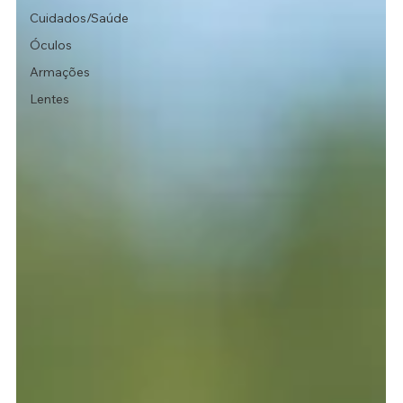
Cuidados/Saúde
Óculos
Armações
Lentes