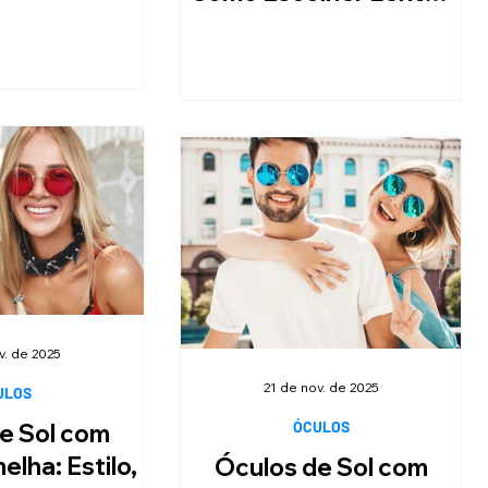
 seu Rosto e
e Armação e Cuidados
tilo
v. de 2025
21 de nov. de 2025
ULOS
ÓCULOS
e Sol com
lha: Estilo,
Óculos de Sol com