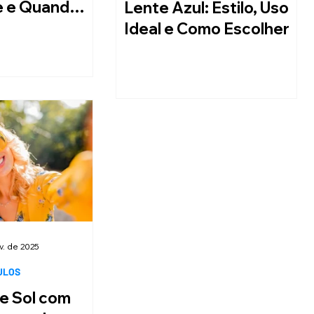
e e Quando
Lente Azul: Estilo, Uso
olher
Ideal e Como Escolher
v. de 2025
ULOS
e Sol com