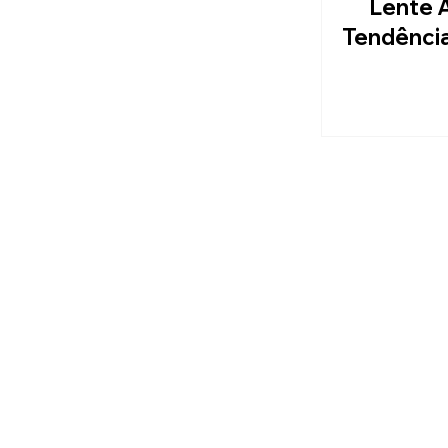
Lente 
Tendênci
Usar e Co