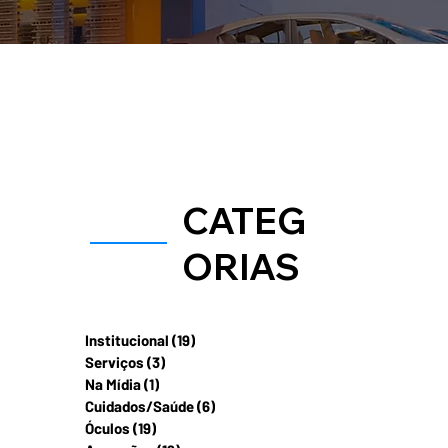
CATEG
ORIAS
Institucional
(19)
19 posts
Serviços
(3)
3 posts
Na Mídia
(1)
1 post
Cuidados/Saúde
(6)
6 posts
Óculos
(19)
19 posts