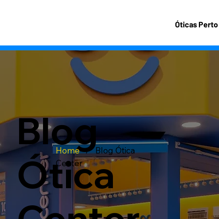
Óticas Perto
Blog
Home
/
Blog Ótica
Ótica
Center
Center