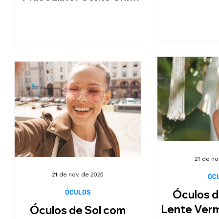
Valorizar o
Estilo e Personalidade
Es
21 de no
21 de nov. de 2025
ÓC
ÓCULOS
Óculos d
Lente Verme
Óculos de Sol com