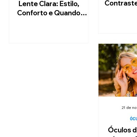
Contrast
Lente Clara: Estilo,
Esc
Conforto e Quando
Usar
21 de no
ÓC
Óculos d