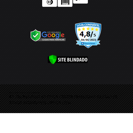
Ótica Center ® Todos os direitos reservados
43.326.858/0001-53 OTICA CENTER FRANQUIAS GESTAO DE
ATIVOS INTANGIVEIS OPTICA LTDA