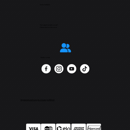
Visão Solidária
Tem algum projeto social?
Clique aqui e se inscreva
Redes sociais
Regulamento da Promoção 2 Óculos por R$99,00