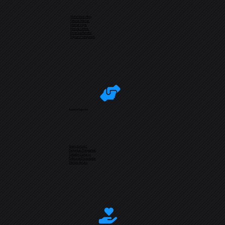
Visite Nosso Blog
Nossas Marcas
Nossas Lojas
Nossas Lentes
Envie Sua Receita
Seja um Franqueado
Ajuda e Suporte
Quem Somos?
Perguntas Frequentes
Trabalhe Conosco
Política de Privacidade
Termos de Uso