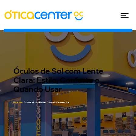
Óculos de Sol com Lente
Clara: Estilo, Conforto e
Quando Usar
Home
/
Blog
/
Óculos de Sol com Lente Clara: Estilo, Conforto e Quando Usar