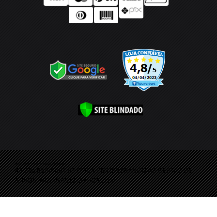
Ótica Center ® Todos os direitos reservados
43.326.858/0001-53 OTICA CENTER FRANQUIAS GESTAO DE
ATIVOS INTANGIVEIS OPTICA LTDA