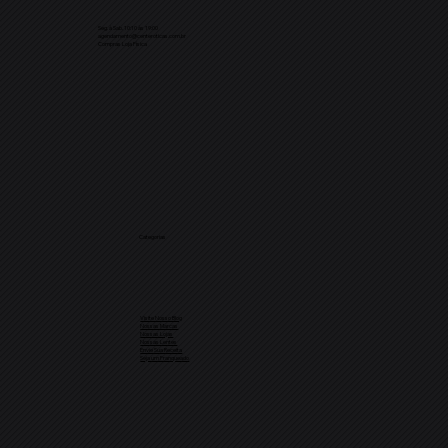
Seg. à Sab. 10:10 às 19:00
agendamento@centeroticas.com.br
Compras Loja Física
Categorias
Visite Nosso Blog
Nossas Marcas
Nossas Lojas
Nossas Lentes
Envie Sua Receita
Seja um Franqueado