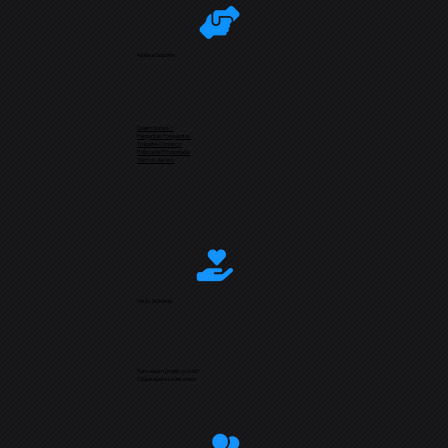
Ajuda e Suporte
Quem Somos?
Perguntas Frequentes
Trabalhe Conosco
Política de Privacidade
Termos de Uso
Visão Solidária
Tem algum projeto social?
Clique aqui e se inscreva