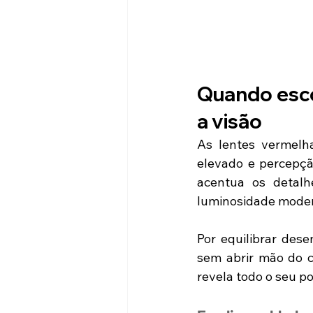
Quando esco
a visão
As lentes vermelha
elevado e percepção
acentua os detalh
luminosidade mode
Por equilibrar des
sem abrir mão do c
revela todo o seu po