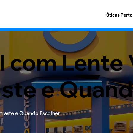
Óticas Perto
l com Lente
raste e Quan
ntraste e Quando Escolher