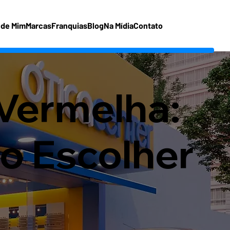
 de Mim
Marcas
Franquias
Blog
Na Mídia
Contato
 Vermelha:
do Escolher