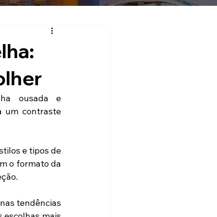
lha:
olher
ha ousada e 
a um contraste 
ilos e tipos de 
m o formato da 
eção.
nas tendências 
 escolhas mais 