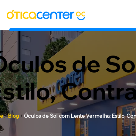
Óculos de So
stilo, Cont
e
/
Blog
/
Óculos de Sol com Lente Vermelha: Estilo, Co