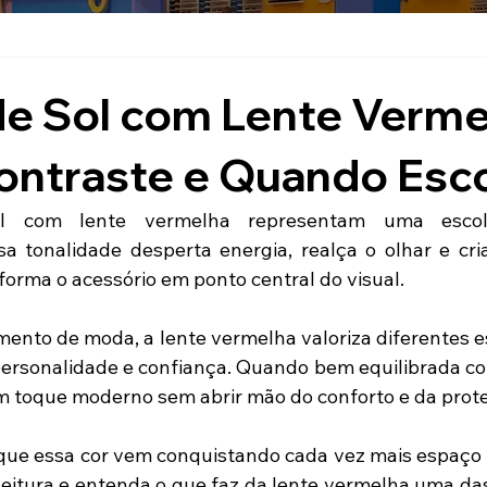
de Sol com Lente Verme
Contraste e Quando Esc
l com lente vermelha representam uma escol
a tonalidade desperta energia, realça o olhar e cri
orma o acessório em ponto central do visual.
ento de moda, a lente vermelha valoriza diferentes est
personalidade e confiança. Quando bem equilibrada co
m toque moderno sem abrir mão do conforto e da prot
que essa cor vem conquistando cada vez mais espaço 
leitura e entenda o que faz da lente vermelha uma das