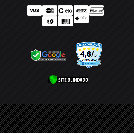
Ótica Center ® Todos os direitos reservados
43.326.858/0001-53 OTICA CENTER FRANQUIAS GESTAO DE
ATIVOS INTANGIVEIS OPTICA LTDA