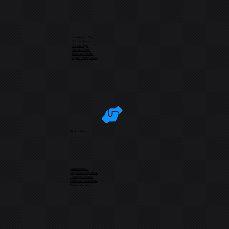
Visite Nosso Blog
Nossas Marcas
Nossas Lojas
Nossas Lentes
Envie Sua Receita
Seja um Franqueado
Ajuda e Suporte
Quem Somos?
Perguntas Frequentes
Trabalhe Conosco
Política de Privacidade
Termos de Uso