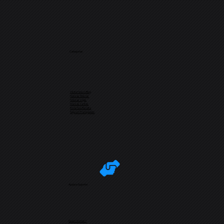
Categorias
Visite Nosso Blog
Nossas Marcas
Nossas Lojas
Nossas Lentes
Envie Sua Receita
Seja um Franqueado
Ajuda e Suporte
Quem Somos?